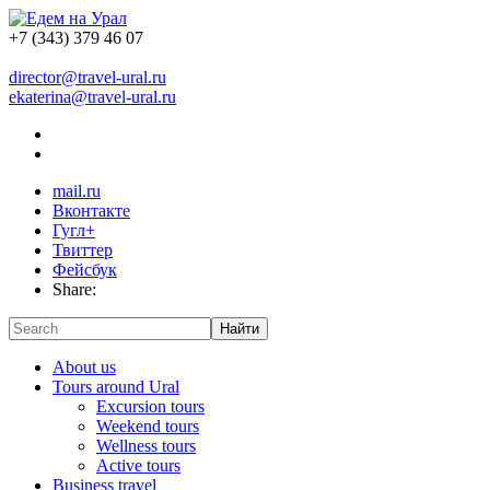
+7 (343) 379 46 07
director@travel-ural.ru
ekaterina@travel-ural.ru
mail.ru
Вконтакте
Гугл+
Твиттер
Фейсбук
Share:
Найти
About us
Tours around Ural
Excursion tours
Weekend tours
Wellness tours
Active tours
Business travel