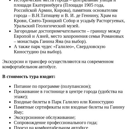
площади Екатеринбурга (Площади 1905 года,
Российской Армии, Кирова), памятник основателям
города – В.Н.Татищеву и В. И. де Геннину, Храм на
Крови, Свято-Троицкий Собор и усадьбу Расторгуевых,
Уральский Геологический музей.
Загородные достопримечательности – границу между
Европой и Азией, место захоронения семьи Романовых
– монастырь Ганина Яма (на выбор).
А также парк чудес «Галилео», Свердловскую
Киностудию (на выбор).
Экскурсии и трансфер осуществляются на современном
комфортабельном автобусе.
В стоимость тура входит:
Питание по программе (полупансион);
Проживание в гостинице в центре города (удобства на
этаже);
Входные билеты в Парк Галилео или Киностудию
Памятные сертификаты или входные билеты на Ганину
Яму;
Экскурсионное обслуживание;
Сопровождение профессионального гида;
Проезд на комфортабельном автобусе